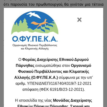
ότι παρουσία του πρωθυπουργού, θα γινόταν μια τέτοια
προφανής παραβίαση του υφιστάμενου κανονισμού (δηλ.
×
μετακίνηση εκτός υφιστάμενου οδικού δικτύου ή σε
δίκτυο που ελέγχεται με μπάρες).
Επιπλέον, οφείλει το κοινό να γνωρίζει ότι ο Φορέας
Διαχείρισης δεν έχει ανακριτικά καθήκοντα αλλά μόνο
συμβουλευτικό ρόλο. Κάθε παρανομία καταγράφεται και
ενημερώνονται τα τοπικά Δασαρχεία, Πάρνηθας και
Καπανδριτίου, με σχετικά έγγραφα.
O
Φορέας Διαχείρισης Εθνικού Δρυμού
Πάρνηθας
ενσωματώθηκε στον
Οργανισμό
Φυσικού Περιβάλλοντος και Κλιματικής
Αλλαγής (Ο.ΦΥ.ΠΕ.Κ.Α.)
σύμφωνα με την υπ’
αριθμ. ΥΠΕΝ/ΔΝΕΠ/116740/4319/7-12-2021
απόφαση (ΦΕΚ 6191/Β/23-12-2021).
Η ιστοσελίδα της νέας
Μονάδας Διαχείρισης
ΑΝΑΖΉΤΗΣΗ
Εθνικών Πάρκων Πάρνηθας, Σχοινιά και