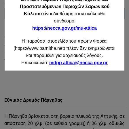
Προστατευόμενων Περιοχών Σαρωνικού
Κόλπου
είναι διαθέσιμη στον ακόλουθο
σύνδεσμο:
https://necca.gov.gr/mu-attica
ΚΑΤΗΓΟΡΊΕΣ
Η παρούσα ιστοσελίδα του πρώην Φορέα
Έργα – Δράσεις
(https://www.parnitha.net) πλέον δεν ενημερώνεται
και παραμένει για αρχειακούς λόγους.
Ανακοινώσεις
Επικοινωνία:
mdpp.attica@necca.gov.gr
Εθνικός Δρυμός Πάρνηθας
Η Πάρνηθα βρίσκεται στη βόρεια πλευρά της Αττικής, σε
απόσταση 20 χλμ. (σε ευθεία γραμμή) ή 36 χλμ. οδικώς