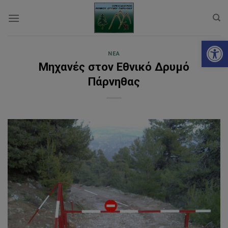
Skip
to
content
Ανοίξτε
ΝΈΑ
Μηχανές στον Εθνικό Δρυμό
Πάρνηθας