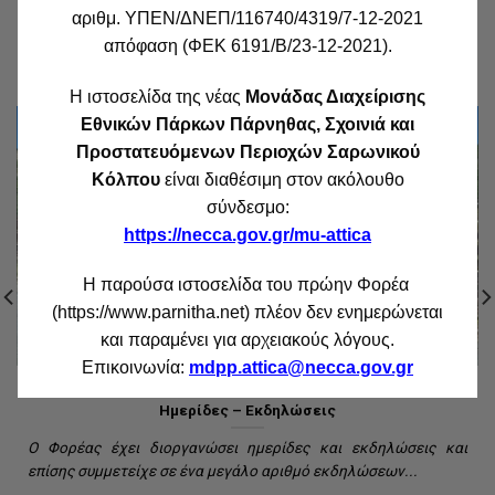
Έργα & Δράσεις του Φορέα Εθνικού
αριθμ. ΥΠΕΝ/ΔΝΕΠ/116740/4319/7-12-2021
απόφαση (ΦΕΚ 6191/Β/23-12-2021).
Δρυμού Πάρνηθας
Η ιστοσελίδα της νέας
Μονάδας Διαχείρισης
Εθνικών Πάρκων Πάρνηθας, Σχοινιά και
Προστατευόμενων Περιοχών Σαρωνικού
Κόλπου
είναι διαθέσιμη στον ακόλουθο
σύνδεσμο:
https://necca.gov.gr/mu-attica
Η παρούσα ιστοσελίδα του πρώην Φορέα
(https://www.parnitha.net) πλέον δεν ενημερώνεται
και παραμένει για αρχειακούς λόγους.
Επικοινωνία:
mdpp.attica@necca.gov.gr
ΕΝΗΜΈΡΩΣΗ - ΕΥΑΙΣΘΗΤΟΠΟΊΗΣΗ
Μαθητικός Διαγωνισμός για τα δάση
Με πρωτοβουλία του Φορέα Διαχείρισης Εθνικού Δρυμού
Πάρνηθας το σχολικό έτος 2011/2012 η Ελλάδα συμμετείχε...