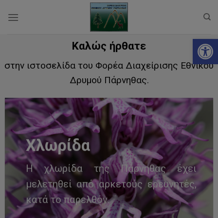
Skip
to
content
Ανοίξτε
Καλώς ήρθατε
στην ιστοσελίδα του Φορέα Διαχείρισης Εθνικού
Δρυμού Πάρνηθας.
Χλωρίδα
Η χλωρίδα της Πάρνηθας έχει
μελετηθεί από αρκετούς ερευνητές,
κατά το παρελθόν.