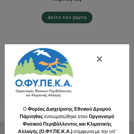
Δείτε τον χάρτη
×
O
Φορέας Διαχείρισης Εθνικού Δρυμού
Καιρός σήμερα και πρόγνωση καιρού για κάθε περιοχή
Πάρνηθας
ενσωματώθηκε στον
Οργανισμό
Φυσικού Περιβάλλοντος και Κλιματικής
Αλλαγής (Ο.ΦΥ.ΠΕ.Κ.Α.)
σύμφωνα με την υπ’