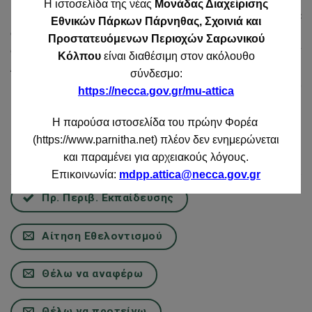
Η ιστοσελίδα της νέας
Μονάδας Διαχείρισης
Η Πάρνηθα βρίσκεται στη βόρεια πλευρά της Αττικής, σε
Εθνικών Πάρκων Πάρνηθας, Σχοινιά και
απόσταση 20 χλμ. (σε ευθεία γραμμή) ή 36 χλμ. οδικώς
Προστατευόμενων Περιοχών Σαρωνικού
από την Αθήνα. Είναι ένα μεγάλο συγκρότημα από την
Κόλπου
είναι διαθέσιμη στον ακόλουθο
Ανατολή προς την Δύση, που δυτικά ενώνεται με το όρος
σύνδεσμο:
Πάστρα και το οροπέδιο των Σκούρτων. Είναι το
https://necca.gov.gr/mu-attica
μεγαλύτερο και το υψηλότερο βουνό της Αττικής.
Η παρούσα ιστοσελίδα του πρώην Φορέα
(https://www.parnitha.net) πλέον δεν ενημερώνεται
Φόρμες Επικοινωνίας
και παραμένει για αρχειακούς λόγους.
Επικοινωνία:
mdpp.attica@necca.gov.gr
Πρ. Περιβ. Εκπαίδευσης
Αίτηση Εθελοντισμού
Θέλω να αναφέρω
Θέλω να προτείνω