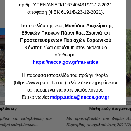
Έργα & Δράσεις του Φορέα Εθνικού
αριθμ. ΥΠΕΝ/ΔΝΕΠ/116740/4319/7-12-2021
απόφαση (ΦΕΚ 6191/Β/23-12-2021).
Δρυμού Πάρνηθας
Η ιστοσελίδα της νέας
Μονάδας Διαχείρισης
Εθνικών Πάρκων Πάρνηθας, Σχοινιά και
Προστατευόμενων Περιοχών Σαρωνικού
Κόλπου
είναι διαθέσιμη στον ακόλουθο
σύνδεσμο:
https://necca.gov.gr/mu-attica
Η παρούσα ιστοσελίδα του πρώην Φορέα
(https://www.parnitha.net) πλέον δεν ενημερώνεται
και παραμένει για αρχειακούς λόγους.
Επικοινωνία:
mdpp.attica@necca.gov.gr
ΕΝΗΜΈΡΩΣΗ - ΕΥΑΙΣΘΗΤΟΠΟΊΗΣΗ
Μαθητικός Διαγωνισμός για τα δάση
Με πρωτοβουλία του Φορέα Διαχείρισης Εθνικού Δρυμού
Πάρνηθας το σχολικό έτος 2011/2012 η Ελλάδα συμμετείχε...