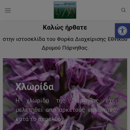
Skip
to
content
Ανοίξτε
Καλώς ήρθατε
στην ιστοσελίδα του Φορέα Διαχείρισης Εθνικού
Δρυμού Πάρνηθας.
Χλωρίδα
Η χλωρίδα της Πάρνηθας έχει
μελετηθεί από αρκετούς ερευνητές,
κατά το παρελθόν.